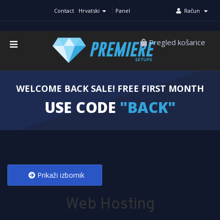
Contact
Hrvatski
Panel
Račun
Pregled košarice
WELCOME BACK SALE! FREE FIRST MONTH
USE CODE
"BACK"
Prikaži izbornik
Web Hosting